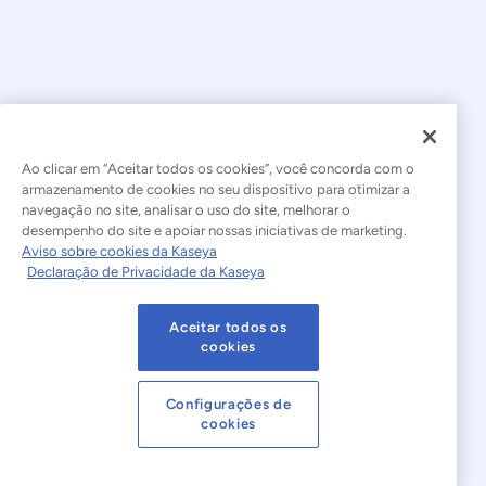
Ao clicar em “Aceitar todos os cookies”, você concorda com o
armazenamento de cookies no seu dispositivo para otimizar a
navegação no site, analisar o uso do site, melhorar o
© 2026 Kaseya. Todos os direitos reservados.
desempenho do site e apoiar nossas iniciativas de marketing.
Aviso sobre cookies da Kaseya
Português Brasileiro
Declaração de Privacidade da Kaseya
Declaração sobre a Escravidão Moderna
Legal
Aceitar todos os
Termos de Uso do Site
Declaração de Privacidade
cookies
Mapa do site
Cookies Settings
Configurações de
cookies
Aviso sobre cookies