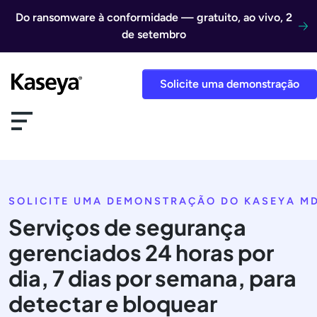
Ir direto para o conteúdo
Do ransomware à conformidade — gratuito, ao vivo, 2
de setembro
Solicite uma demonstração
SOLICITE UMA DEMONSTRAÇÃO DO KASEYA M
Serviços de segurança
gerenciados 24 horas por
dia, 7 dias por semana, para
detectar e bloquear