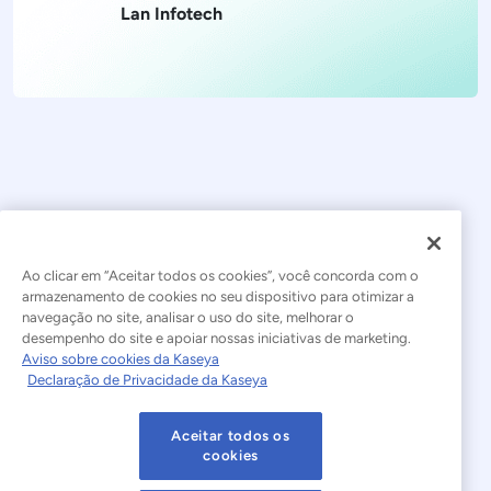
Lan Infotech
Ao clicar em “Aceitar todos os cookies”, você concorda com o
armazenamento de cookies no seu dispositivo para otimizar a
navegação no site, analisar o uso do site, melhorar o
© 2026 Kaseya. Todos os direitos reservados.
desempenho do site e apoiar nossas iniciativas de marketing.
Aviso sobre cookies da Kaseya
Português Brasileiro
Declaração de Privacidade da Kaseya
Declaração sobre a Escravidão Moderna
Legal
Aceitar todos os
Termos de Uso do Site
Declaração de Privacidade
cookies