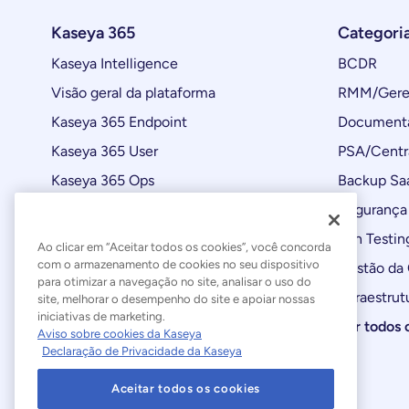
Kaseya 365
Categori
Kaseya Intelligence
BCDR
Visão geral da plataforma
RMM/Geren
Kaseya 365 Endpoint
Documenta
Kaseya 365 User
PSA/Centr
Kaseya 365 Ops
Backup Sa
Automações
Segurança 
Atualizações de produtos
Pen Testin
Ao clicar em “Aceitar todos os cookies”, você concorda
com o armazenamento de cookies no seu dispositivo
Gestão da
para otimizar a navegação no site, analisar o uso do
Infraestrut
site, melhorar o desempenho do site e apoiar nossas
iniciativas de marketing.
Ver todos 
Aviso sobre cookies da Kaseya
Declaração de Privacidade da Kaseya
Aceitar todos os cookies