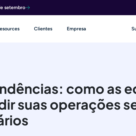
de setembro
esources
Clientes
Empresa
S
endências: como as e
ir suas operações s
ários