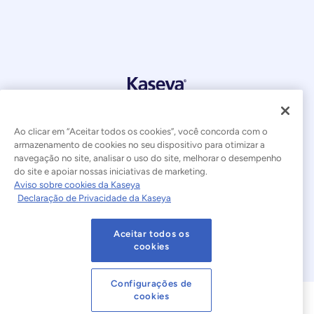
© 2026 Kaseya. Todos os direitos reservados.
Português Brasileiro
Ao clicar em “Aceitar todos os cookies”, você concorda com o
armazenamento de cookies no seu dispositivo para otimizar a
Declaração sobre a Escravidão Moderna
Legal
navegação no site, analisar o uso do site, melhorar o desempenho
do site e apoiar nossas iniciativas de marketing.
Aviso sobre cookies da Kaseya
Termos de Uso do Site
Declaração de Privacidade
Declaração de Privacidade da Kaseya
Mapa do site
Cookies Settings
Aceitar todos os
cookies
Aviso sobre cookies
Configurações de
cookies