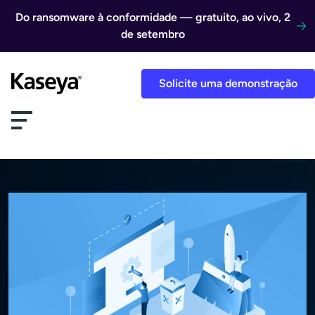
Ir direto para o conteúdo
Do ransomware à conformidade — gratuito, ao vivo, 2
de setembro
Solicite uma demonstração