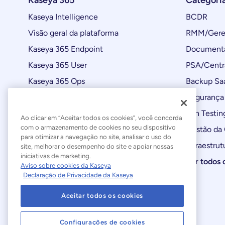
Kaseya 365
Categori
Kaseya Intelligence
BCDR
Visão geral da plataforma
RMM/Geren
Kaseya 365 Endpoint
Documenta
Kaseya 365 User
PSA/Centr
Kaseya 365 Ops
Backup Sa
Automações
Segurança 
Atualizações de produtos
Pen Testin
Ao clicar em “Aceitar todos os cookies”, você concorda
com o armazenamento de cookies no seu dispositivo
Gestão da
para otimizar a navegação no site, analisar o uso do
Infraestrut
site, melhorar o desempenho do site e apoiar nossas
iniciativas de marketing.
Ver todos 
Aviso sobre cookies da Kaseya
Declaração de Privacidade da Kaseya
Aceitar todos os cookies
Configurações de cookies