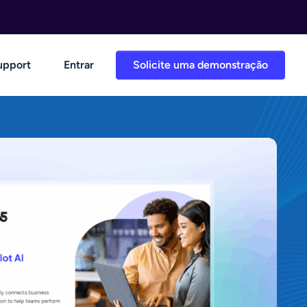
upport
Entrar
Solicite uma demonstração