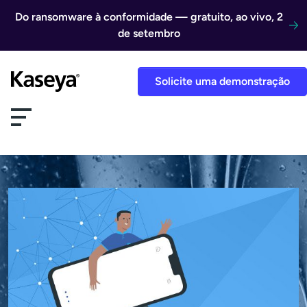
Ir direto para o conteúdo
Do ransomware à conformidade — gratuito, ao vivo, 2
de setembro
Solicite uma demonstração