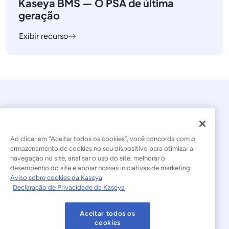
Kaseya BMS — O PSA de última
geração
Exibir recurso
Ao clicar em “Aceitar todos os cookies”, você concorda com o
armazenamento de cookies no seu dispositivo para otimizar a
navegação no site, analisar o uso do site, melhorar o
© 2026 Kaseya. Todos os direitos reservados.
desempenho do site e apoiar nossas iniciativas de marketing.
Aviso sobre cookies da Kaseya
Português Brasileiro
Declaração de Privacidade da Kaseya
Declaração sobre a Escravidão Moderna
Legal
Aceitar todos os
Termos de Uso do Site
Declaração de Privacidade
cookies