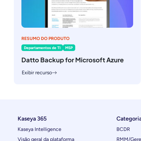
RESUMO DO PRODUTO
Departamentos de TI
MSP
Datto Backup for Microsoft Azure
Exibir recurso
Kaseya 365
Categori
Kaseya Intelligence
BCDR
Visão geral da plataforma
RMM/Geren