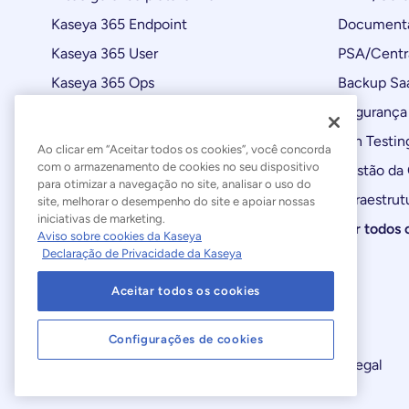
Kaseya 365 Endpoint
Documenta
Kaseya 365 User
PSA/Centr
Kaseya 365 Ops
Backup Sa
Automações
Segurança 
Atualizações de produtos
Pen Testin
Ao clicar em “Aceitar todos os cookies”, você concorda
com o armazenamento de cookies no seu dispositivo
Gestão da
para otimizar a navegação no site, analisar o uso do
Infraestrut
site, melhorar o desempenho do site e apoiar nossas
iniciativas de marketing.
Ver todos 
Aviso sobre cookies da Kaseya
Declaração de Privacidade da Kaseya
Aceitar todos os cookies
Configurações de cookies
Declaração sobre a Escravidão Moderna
Legal