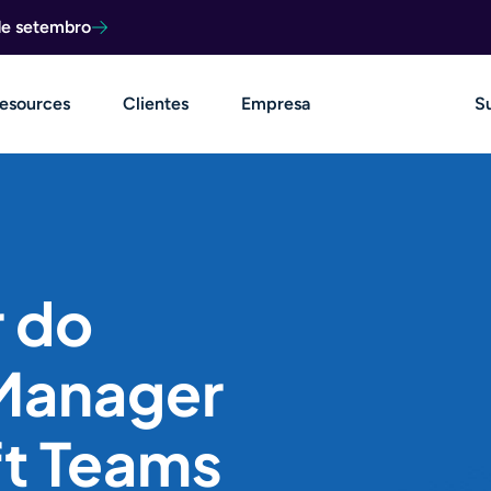
de setembro
esources
Clientes
Empresa
S
 do
Manager
ft Teams