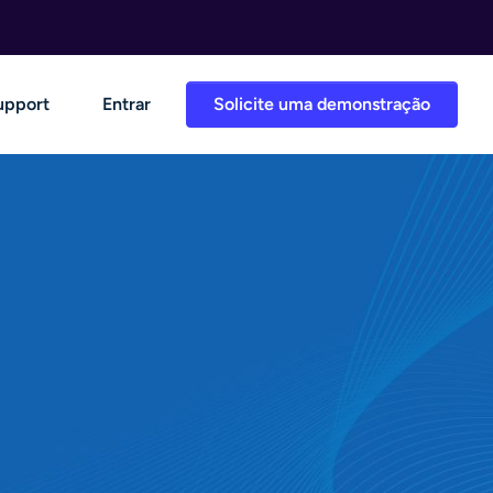
upport
Entrar
Solicite uma demonstração