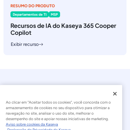
RESUMO DO PRODUTO
Departamentos de TI
MSP
Recursos de IA do Kaseya 365 Cooper
Copilot
Exibir recurso
Ao clicar em “Aceitar todos os cookies”, você concorda com o
armazenamento de cookies no seu dispositivo para otimizar a
navegação no site, analisar o uso do site, melhorar o
© 2026 Kaseya. Todos os direitos reservados.
desempenho do site e apoiar nossas iniciativas de marketing.
Aviso sobre cookies da Kaseya
Português Brasileiro
Declaração de Privacidade da Kaseya