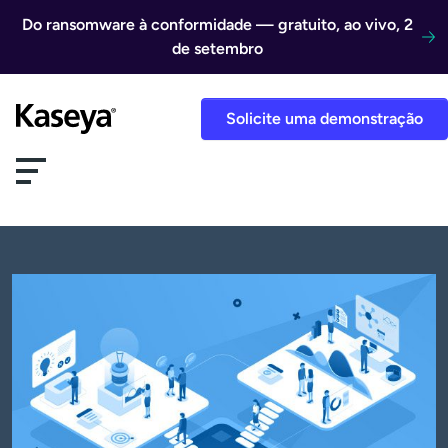
Ir direto para o conteúdo
Do ransomware à conformidade — gratuito, ao vivo, 2
de setembro
Solicite uma demonstração