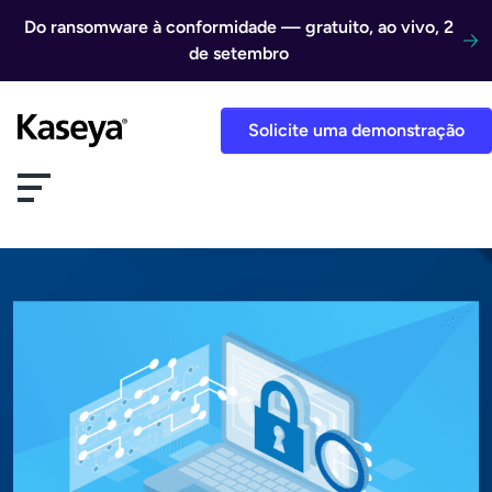
Ir direto para o conteúdo
Do ransomware à conformidade — gratuito, ao vivo, 2
de setembro
Solicite uma demonstração