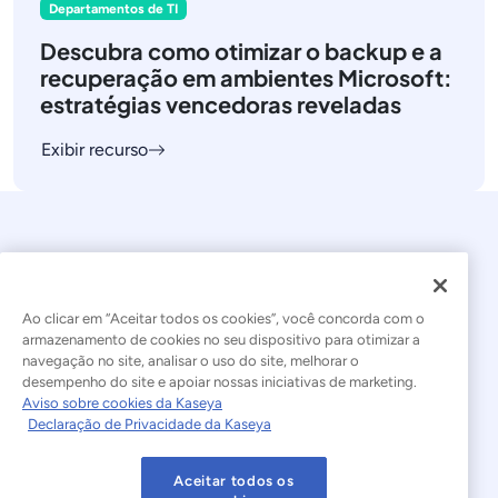
Departamentos de TI
Descubra como otimizar o backup e a
recuperação em ambientes Microsoft:
estratégias vencedoras reveladas
Exibir recurso
Ao clicar em “Aceitar todos os cookies”, você concorda com o
armazenamento de cookies no seu dispositivo para otimizar a
navegação no site, analisar o uso do site, melhorar o
© 2026 Kaseya. Todos os direitos reservados.
desempenho do site e apoiar nossas iniciativas de marketing.
Aviso sobre cookies da Kaseya
Português Brasileiro
Declaração de Privacidade da Kaseya
Declaração sobre a Escravidão Moderna
Legal
Aceitar todos os
Termos de Uso do Site
Declaração de Privacidade