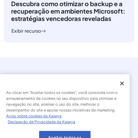
Descubra como otimizar o backup e a
recuperação em ambientes Microsoft:
estratégias vencedoras reveladas
Exibir recurso
Ao clicar em “Aceitar todos os cookies”, você concorda com o
armazenamento de cookies no seu dispositivo para otimizar a
navegação no site, analisar o uso do site, melhorar o
© 2026 Kaseya. Todos os direitos reservados.
desempenho do site e apoiar nossas iniciativas de marketing.
Aviso sobre cookies da Kaseya
Português Brasileiro
Declaração de Privacidade da Kaseya
Declaração sobre a Escravidão Moderna
Legal
Aceitar todos os