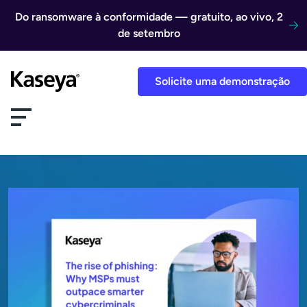
Ir direto para o conteúdo
Do ransomware à conformidade — gratuito, ao vivo, 2
de setembro
Solicite uma demonstração