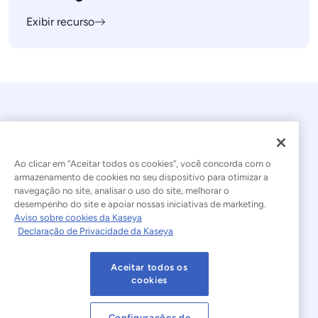
Exibir recurso
Ao clicar em “Aceitar todos os cookies”, você concorda com o
armazenamento de cookies no seu dispositivo para otimizar a
navegação no site, analisar o uso do site, melhorar o
© 2026 Kaseya. Todos os direitos reservados.
desempenho do site e apoiar nossas iniciativas de marketing.
Aviso sobre cookies da Kaseya
Português Brasileiro
Declaração de Privacidade da Kaseya
Declaração sobre a Escravidão Moderna
Legal
Aceitar todos os
Termos de Uso do Site
Declaração de Privacidade
cookies
Mapa do site
Cookies Settings
Configurações de