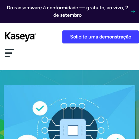
Ir direto para o conteúdo
Do ransomware à conformidade — gratuito, ao vivo, 2
de setembro
Solicite uma demonstração