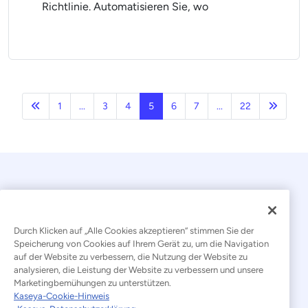
Richtlinie. Automatisieren Sie, wo
Vorherige
Nächst
1
...
3
4
5
6
7
...
22
Durch Klicken auf „Alle Cookies akzeptieren“ stimmen Sie der
Speicherung von Cookies auf Ihrem Gerät zu, um die Navigation
auf der Website zu verbessern, die Nutzung der Website zu
© 2026 Kaseya. Alle Rechte vorbehalten.
analysieren, die Leistung der Website zu verbessern und unsere
Marketingbemühungen zu unterstützen.
Deutsch
Kaseya-Cookie-Hinweis