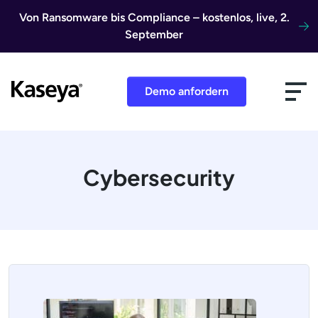
Direkt zum Inhalt
Von Ransomware bis Compliance – kostenlos, live, 2.
September
Demo anfordern
Cybersecurity