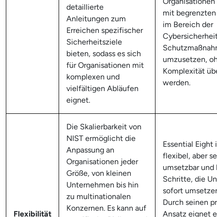
Organisationen
detaillierte
mit begrenzten
Anleitungen zum
im Bereich der
Erreichen spezifischer
Cybersicherhei
Sicherheitsziele
Schutzmaßnah
bieten, sodass es sich
umzusetzen, oh
für Organisationen mit
Komplexität übe
komplexen und
werden.
vielfältigen Abläufen
eignet.
Die Skalierbarkeit von
NIST ermöglicht die
Essential Eight 
Anpassung an
flexibel, aber s
Organisationen jeder
umsetzbar und b
Größe, von kleinen
Schritte, die 
Unternehmen bis hin
sofort umsetze
zu multinationalen
Durch seinen pr
Konzernen. Es kann auf
Flexibilität
Ansatz eignet es