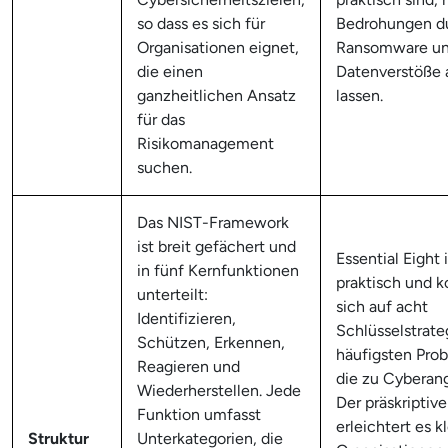
so dass es sich für
Bedrohungen d
Organisationen eignet,
Ransomware u
die einen
Datenverstöße
ganzheitlichen Ansatz
lassen.
für das
Risikomanagement
suchen.
Das NIST-Framework
ist breit gefächert und
Essential Eight 
in fünf Kernfunktionen
praktisch und k
unterteilt:
sich auf acht
Identifizieren,
Schlüsselstrateg
Schützen, Erkennen,
häufigsten Pro
Reagieren und
die zu Cyberang
Wiederherstellen. Jede
Der präskriptiv
Funktion umfasst
erleichtert es k
Struktur
Unterkategorien, die