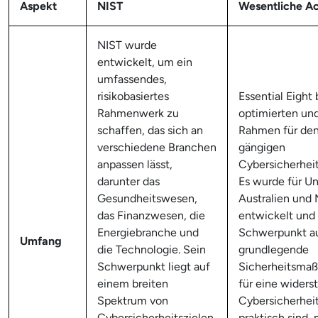
Aspekt
NIST
Wesentliche A
NIST wurde
entwickelt, um ein
umfassendes,
risikobasiertes
Essential Eight 
Rahmenwerk zu
optimierten und
schaffen, das sich an
Rahmen für de
verschiedene Branchen
gängigen
anpassen lässt,
Cybersicherhei
darunter das
Es wurde für U
Gesundheitswesen,
Australien und
das Finanzwesen, die
entwickelt und 
Energiebranche und
Schwerpunkt a
Umfang
die Technologie. Sein
grundlegende
Schwerpunkt liegt auf
Sicherheitsmaß
einem breiten
für eine widers
Spektrum von
Cybersicherheit
Cybersicherheitszielen,
praktisch sind, 