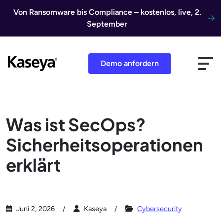
Direkt zum Inhalt
Von Ransomware bis Compliance – kostenlos, live, 2.
September
Demo anfordern
Was ist SecOps?
Sicherheitsoperationen
erklärt
Juni 2, 2026
Kaseya
Cybersecurity