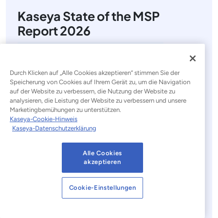
Kaseya State of the MSP
Report 2026
Durch Klicken auf „Alle Cookies akzeptieren“ stimmen Sie der
Speicherung von Cookies auf Ihrem Gerät zu, um die Navigation
auf der Website zu verbessern, die Nutzung der Website zu
analysieren, die Leistung der Website zu verbessern und unsere
Marketingbemühungen zu unterstützen.
Kaseya-Cookie-Hinweis
Kaseya-Datenschutzerklärung
Erhalten Sie MSP-Einblicke für 2026 von über 1.000
Alle Cookies
akzeptieren
Anbietern und erfahren Sie, wie Sie Ihren Umsatz
steigern, sich an den Marktdruck anpassen und
wettbewerbsfähig bleiben können.
Cookie-Einstellungen
Jetzt herunterladen