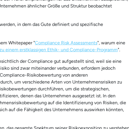
 Unternehmen ähnlicher Größe und Struktur beobachtet
 werden, in dem das Gute definiert und spezifische
inem Whitepaper "
Compliance Risk Assessments
", warum eine
t zu einem erstklassigen Ethik- und Compliance-Programm
".
ichtlich der Compliance gut aufgestellt sind, weil sie eine
siko sind zwar miteinander verbunden, erfordern jedoch
ne Compliance-Risikobewertung von anderen
urch, um verschiedene Arten von Unternehmensrisiken zu
risikobewertungen durchführen, um die strategischen,
tifizieren, denen das Unternehmen ausgesetzt ist. In den
hmensrisikobewertung auf die Identifizierung von Risiken, die
sich auf die Fähigkeit des Unternehmens auswirken könnten,
, das gesamte Spektrum seiner Risikoexposition zu verstehen