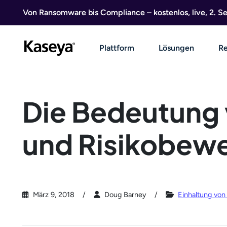
Direkt zum Inhalt
Von Ransomware bis Compliance – kostenlos, live, 2. 
Plattform
Lösungen
Re
Die Bedeutung
und Risikobew
März 9, 2018
Doug Barney
Einhaltung von