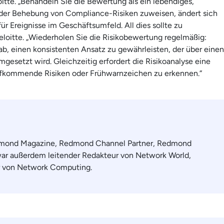
itte. „Behandeln Sie die Bewertung als ein lebendiges,
er Behebung von Compliance-Risiken zuweisen, ändert sich
für Ereignisse im Geschäftsumfeld. All dies sollte zu
eloitte. „Wiederholen Sie die Risikobewertung regelmäßig:
b, einen konsistenten Ansatz zu gewährleisten, der über einen
umgesetzt wird. Gleichzeitig erfordert die Risikoanalyse eine
fkommende Risiken oder Frühwarnzeichen zu erkennen.“
dmond Magazine, Redmond Channel Partner, Redmond
war außerdem leitender Redakteur von Network World,
r von Network Computing.