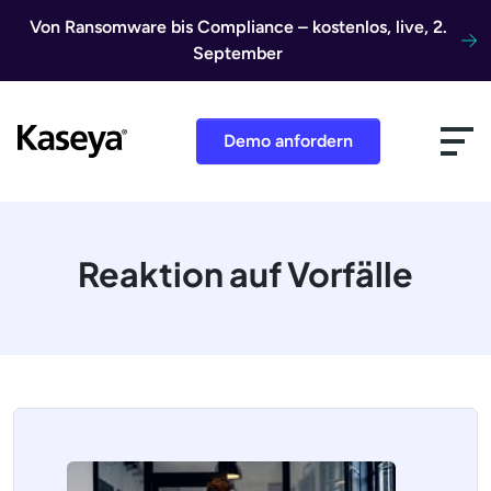
Direkt zum Inhalt
Von Ransomware bis Compliance – kostenlos, live, 2.
September
Demo anfordern
Reaktion auf Vorfälle