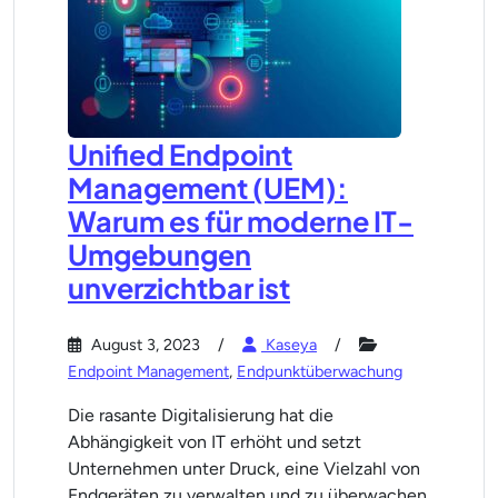
Unified Endpoint
Management (UEM):
Warum es für moderne IT-
Umgebungen
unverzichtbar ist
August 3, 2023
Kaseya
Endpoint Management
,
Endpunktüberwachung
Die rasante Digitalisierung hat die
Abhängigkeit von IT erhöht und setzt
Unternehmen unter Druck, eine Vielzahl von
Endgeräten zu verwalten und zu überwachen.