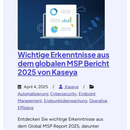
Wichtige Erkenntnisse aus
dem globalen MSP Bericht
2025 von Kaseya
April 4, 2025
Kaseya
Automatisierung
,
Cybersecurity
,
Endpoint
Management
,
Endpunktüberwachung
,
Operative
Effizienz
Entdecken Sie wichtige Erkenntnisse aus
dem Global MSP Report 2025, darunter