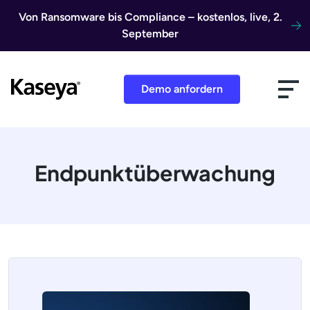
Direkt zum Inhalt
Von Ransomware bis Compliance – kostenlos, live, 2.
September
Demo anfordern
Endpunktüberwachung