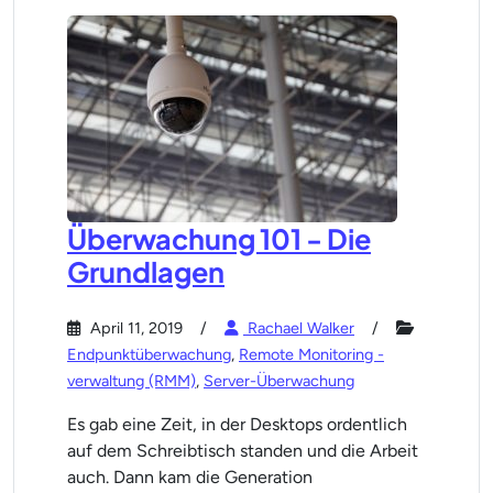
Überwachung 101 - Die
Grundlagen
April 11, 2019
Rachael Walker
Endpunktüberwachung
,
Remote Monitoring -
verwaltung (RMM)
,
Server-Überwachung
Es gab eine Zeit, in der Desktops ordentlich
auf dem Schreibtisch standen und die Arbeit
auch. Dann kam die Generation