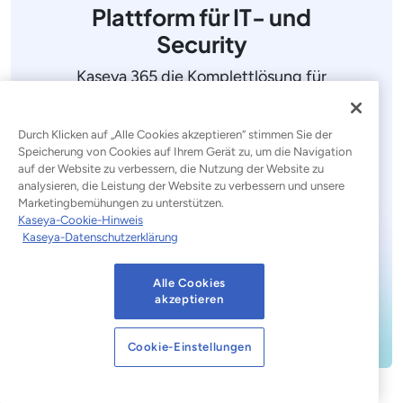
Plattform für IT- und
Security
Kaseya 365 die Komplettlösung für
die Verwaltung, Absicherung und
Automatisierung der IT. Durch die
Durch Klicken auf „Alle Cookies akzeptieren“ stimmen Sie der
nahtlose Integration wichtiger IT-
Speicherung von Cookies auf Ihrem Gerät zu, um die Navigation
auf der Website zu verbessern, die Nutzung der Website zu
Funktionen vereinfacht sie den
analysieren, die Leistung der Website zu verbessern und unsere
Betrieb, erhöht die Sicherheit und
Marketingbemühungen zu unterstützen.
steigert die Effizienz.
Kaseya-Cookie-Hinweis
Kaseya-Datenschutzerklärung
Demo anfordern
Alle Cookies
akzeptieren
Entdecken Sie Kaseya 365
Cookie-Einstellungen