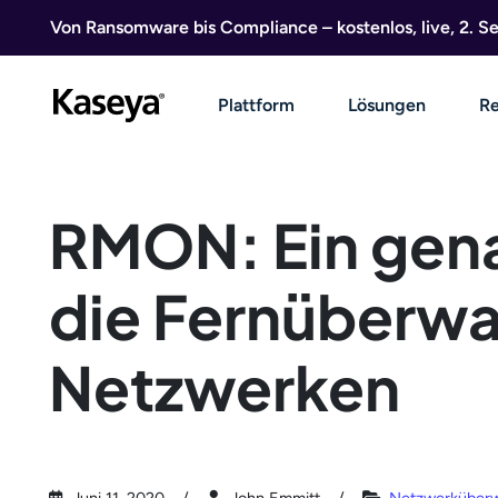
Direkt zum Inhalt
Von Ransomware bis Compliance – kostenlos, live, 2. 
Plattform
Lösungen
Re
RMON: Ein gena
die Fernüberw
Netzwerken