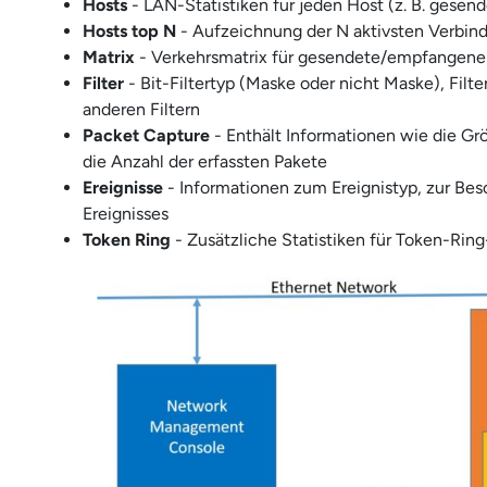
Hosts
- LAN-Statistiken für jeden Host (z. B. gese
Hosts top N
- Aufzeichnung der N aktivsten Verbi
Matrix
- Verkehrsmatrix für gesendete/empfangen
Filter
- Bit-Filtertyp (Maske oder nicht Maske), Filt
anderen Filtern
Packet Capture
- Enthält Informationen wie die Grö
die Anzahl der erfassten Pakete
Ereignisse
- Informationen zum Ereignistyp, zur Be
Ereignisses
Token Ring
- Zusätzliche Statistiken für Token-Rin