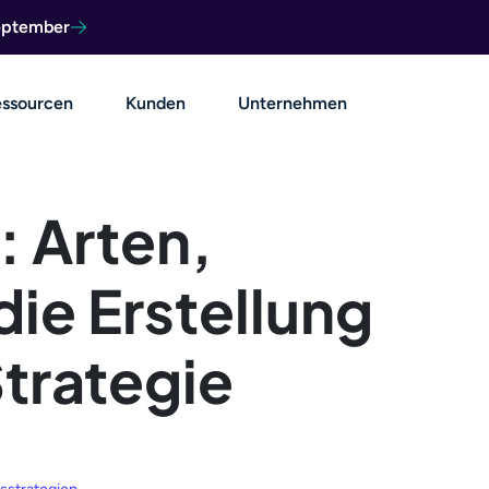
September
ssourcen
Kunden
Unternehmen
 Arten,
ie Erstellung
trategie