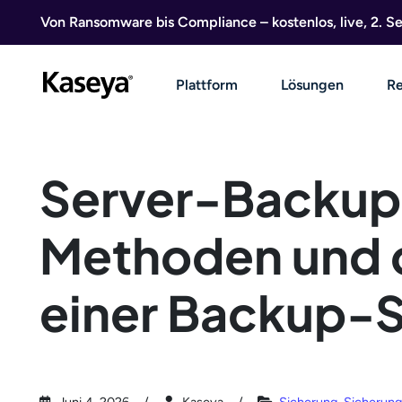
Direkt zum Inhalt
Von Ransomware bis Compliance – kostenlos, live, 2. 
Plattform
Lösungen
Re
Server-Backup:
Methoden und d
einer Backup-S