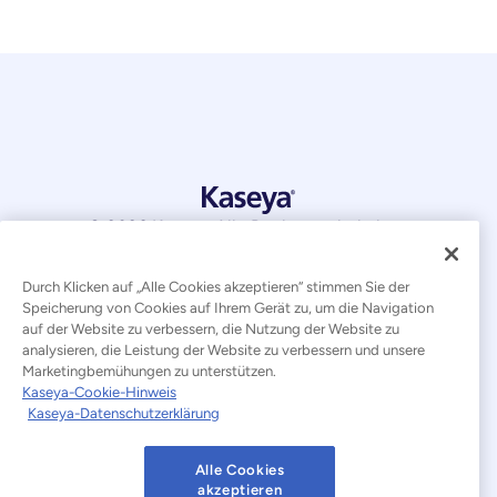
© 2026 Kaseya. Alle Rechte vorbehalten.
Deutsch
Durch Klicken auf „Alle Cookies akzeptieren“ stimmen Sie der
Speicherung von Cookies auf Ihrem Gerät zu, um die Navigation
Erklärung zur Bekämpfung moderner Sklaverei
auf der Website zu verbessern, die Nutzung der Website zu
analysieren, die Leistung der Website zu verbessern und unsere
Rechtliches
Nutzungsbedingungen der Website
Marketingbemühungen zu unterstützen.
Kaseya-Cookie-Hinweis
Datenschutzerklärung
Sitemap
Kaseya-Datenschutzerklärung
Cookies Settings
Hinweis zu Cookies
Alle Cookies
akzeptieren