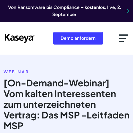
Direkt zum Inhalt
Von Ransomware bis Compliance – kostenlos, live, 2.
September
Demo anfordern
WEBINAR
[On-Demand-Webinar]
Vom kalten Interessenten
zum unterzeichneten
Vertrag: Das MSP -Leitfaden
MSP