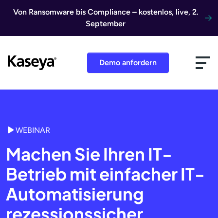
Direkt zum Inhalt
Von Ransomware bis Compliance – kostenlos, live, 2.
September
Demo anfordern
WEBINAR
Machen Sie Ihren IT-
Betrieb mit einfacher IT-
Automatisierung
rezessionssicher