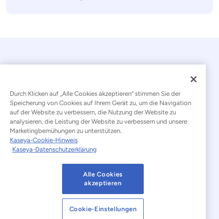
Durch Klicken auf „Alle Cookies akzeptieren“ stimmen Sie der
Speicherung von Cookies auf Ihrem Gerät zu, um die Navigation
auf der Website zu verbessern, die Nutzung der Website zu
© 2026 Kaseya. Alle Rechte vorbehalten.
analysieren, die Leistung der Website zu verbessern und unsere
Marketingbemühungen zu unterstützen.
Deutsch
Kaseya-Cookie-Hinweis
Kaseya-Datenschutzerklärung
Erklärung zur Bekämpfung moderner Sklaverei
Rechtliches
Nutzungsbedingungen der Website
Alle Cookies
akzeptieren
Datenschutzerklärung
Sitemap
Cookie-Einstellungen
Cookies Settings
Hinweis zu Cookies