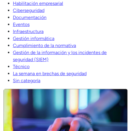
Habilitación empresarial
Ciberseguridad
Documentación
Eventos
Infraestructura
Gestión informática
Cumplimiento de la normativa
Gestión de la información y los incidentes de
seguridad (SIEM)
Técnico
La semana en brechas de seguridad
Sin categoría