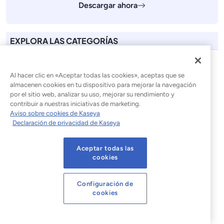
Descargar ahora
EXPLORA LAS CATEGORÍAS
Anuncios / Noticias
Copias de seguridad y recuperación
Al hacer clic en «Aceptar todas las cookies», aceptas que se
Habilitación empresarial
almacenen cookies en tu dispositivo para mejorar la navegación
por el sitio web, analizar su uso, mejorar su rendimiento y
Ciberseguridad
contribuir a nuestras iniciativas de marketing.
Documentación
Aviso sobre cookies de Kaseya
Eventos
Declaración de privacidad de Kaseya
Infraestructura
Gestión informática
Aceptar todas las
Cumplimiento de la normativa
cookies
Gestión de la información y los incidentes de
seguridad (SIEM)
Configuración de
Técnico
cookies
La semana en brechas de seguridad
Sin categoría