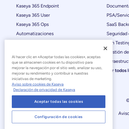
Kaseya 365 Endpoint
Documenta
Kaseya 365 User
PSA/Servic
Kaseya 365 Ops
SaaS Back
Automatizaciones
Seguridad 
Actualizaciones de productos
Pen Testin
Gestión de
Al hacer clic en «Aceptar todas las cookies», aceptas
Infraestruc
que se almacenen cookies en tu dispositivo para
mejorar la navegación por el sitio web, analizar su uso,
Ver todos 
mejorar su rendimiento y contribuir a nuestras
iniciativas de marketing.
Aviso sobre cookies de Kaseya
Declaración de privacidad de Kaseya
©
Aceptar todas las cookies
Declaración sobre la esclavitud moderna
Aviso
Configuración de cookies