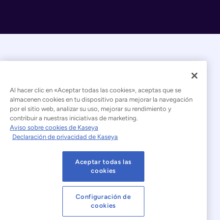
Al hacer clic en «Aceptar todas las cookies», aceptas que se
almacenen cookies en tu dispositivo para mejorar la navegación
por el sitio web, analizar su uso, mejorar su rendimiento y
© 2026 Kaseya. Todos los derechos reservados.
contribuir a nuestras iniciativas de marketing.
Aviso sobre cookies de Kaseya
Español (América Latina)
Declaración de privacidad de Kaseya
Declaración sobre la esclavitud moderna
Aceptar todas las
Aviso legal
Condiciones de uso del sitio web
cookies
Declaración de privacidad
Mapa del sitio
Configuración de
cookies
Cookies Settings
Aviso sobre cookies