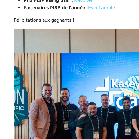
Prix MSP Rising Star :
Revolve
Parten
aires MSP de l'année :
Ever Nimble
Félicitations aux gagnants !