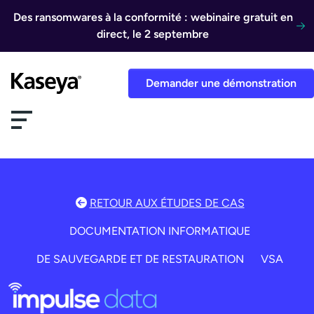
Aller au contenu
Des ransomwares à la conformité : webinaire gratuit en
direct, le 2 septembre
Demander une démonstration
RETOUR AUX ÉTUDES DE CAS
DOCUMENTATION INFORMATIQUE
DE SAUVEGARDE ET DE RESTAURATION
VSA