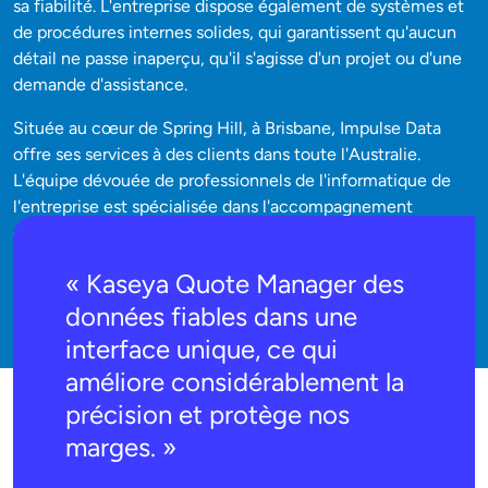
sa fiabilité. L'entreprise dispose également de systèmes et
de procédures internes solides, qui garantissent qu'aucun
détail ne passe inaperçu, qu'il s'agisse d'un projet ou d'une
demande d'assistance.
Située au cœur de Spring Hill, à Brisbane, Impulse Data
offre ses services à des clients dans toute l'Australie.
L'équipe dévouée de professionnels de l'informatique de
l'entreprise est spécialisée dans l'accompagnement
d'entreprises issues de divers secteurs, notamment le droit,
la comptabilité, la médecine, l'assurance, l'immobilier, la
« Kaseya Quote Manager des
finance, la construction et bien d'autres encore.
données fiables dans une
interface unique, ce qui
améliore considérablement la
précision et protège nos
marges. »