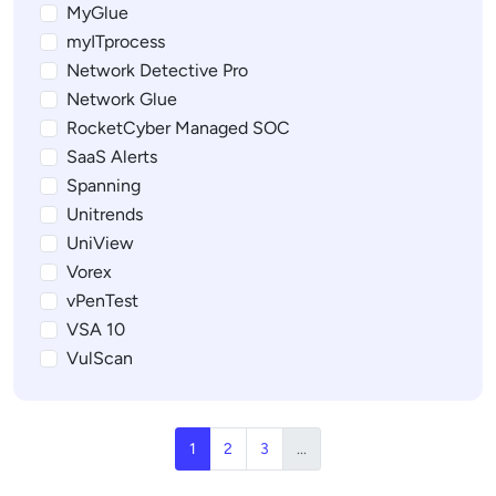
MyGlue
myITprocess
Network Detective Pro
Network Glue
RocketCyber Managed SOC
SaaS Alerts
Spanning
Unitrends
UniView
Vorex
vPenTest
VSA 10
VulScan
1
2
3
...