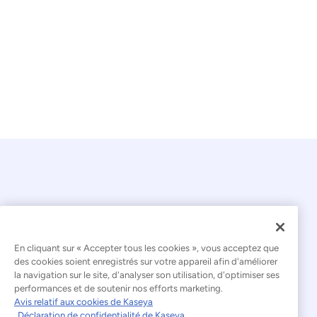
avancer à l'aveuglette ni à faire un acte de foi lorsque
vous prenez une décision importante. Utilisez notre
calculateur de retour sur investissement pour
découvrir combien vous pouvez économiser en euros
et en temps en déployant une solution Kaseya.
En cliquant sur « Accepter tous les cookies », vous acceptez que
© 2026 Kaseya. Tous droits réservés.
des cookies soient enregistrés sur votre appareil afin d'améliorer
la navigation sur le site, d'analyser son utilisation, d'optimiser ses
Français
performances et de soutenir nos efforts marketing.
Avis relatif aux cookies de Kaseya
Déclaration relative à l'esclavage moderne
Déclaration de confidentialité de Kaseya