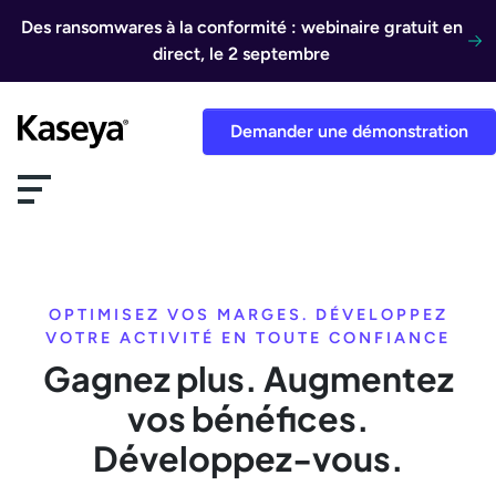
Aller au contenu
Des ransomwares à la conformité : webinaire gratuit en
direct, le 2 septembre
Demander une démonstration
OPTIMISEZ VOS MARGES. DÉVELOPPEZ
VOTRE ACTIVITÉ EN TOUTE CONFIANCE
Gagnez plus. Augmentez
vos bénéfices.
Développez-vous.