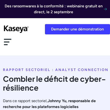
Aller au contenu
Des ransomwares à la conformité : webinaire gratuit en
direct, le 2 septembre
Demander une démonstration
RAPPORT SECTORIEL : ANALYST CONNECTION
Combler le déficit de cyber-
résilience
Dans ce rapport sectoriel,
Johnny Yu, responsable de
recherche pour les plateformes logicielles