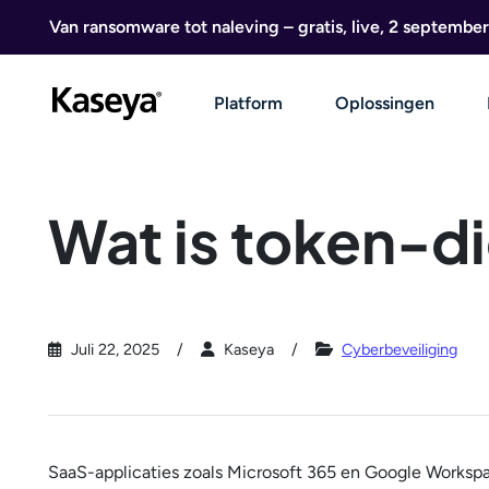
Ga naar de inhoud
Van ransomware tot naleving – gratis, live, 2 september
Platform
Oplossingen
Wat is token-di
Juli 22, 2025
Kaseya
Cyberbeveiliging
SaaS-applicaties zoals Microsoft 365 en Google Workspac