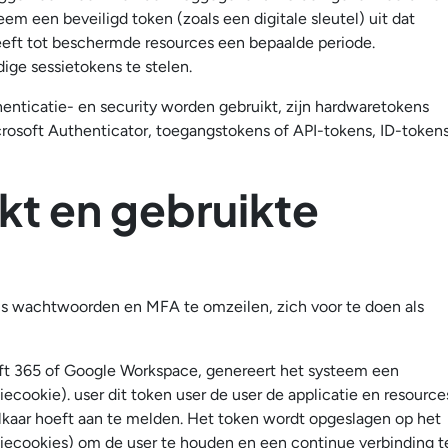
em een beveiligd token (zoals een digitale sleutel) uit dat
eeft tot beschermde resources een bepaalde periode.
ige sessietokens te stelen.
enticatie- en security worden gebruikt, zijn hardwaretokens
crosoft Authenticator, toegangstokens of API-tokens, ID-token
kt en gebruikte
als wachtwoorden en MFA te omzeilen, zich voor te doen als
oft 365 of Google Workspace, genereert het systeem een
ookie). user dit token user de user de applicatie en resource
elkaar hoeft aan te melden. Het token wordt opgeslagen op het
siecookies) om de user te houden en een continue verbinding t