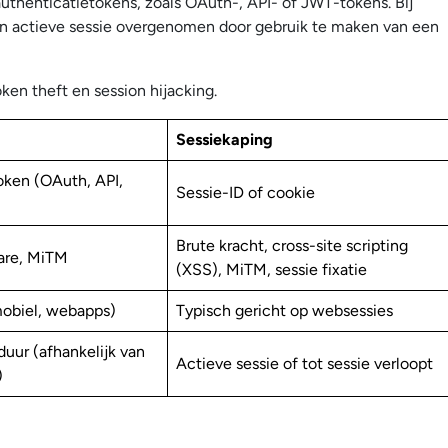
authenticatietokens, zoals OAuth-, API- of JWT-tokens. Bij
en actieve sessie overgenomen door gebruik te maken van een
oken theft en session hijacking.
Sessiekaping
oken (OAuth, API,
Sessie-ID of cookie
Brute kracht, cross-site scripting
are, MiTM
(XSS), MiTM, sessie fixatie
mobiel, webapps)
Typisch gericht op websessies
uur (afhankelijk van
Actieve sessie of tot sessie verloopt
)