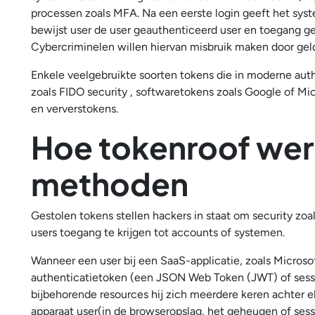
processen zoals MFA. Na een eerste login geeft het syste
bewijst user de user geauthenticeerd user en toegang g
Cybercriminelen willen hiervan misbruik maken door geld
Enkele veelgebruikte soorten tokens die in moderne auth
zoals FIDO security , softwaretokens zoals Google of Mi
en ververstokens.
Hoe tokenroof wer
methoden
Gestolen tokens stellen hackers in staat om security zo
users toegang te krijgen tot accounts of systemen.
Wanneer een user bij een SaaS-applicatie, zoals Micros
authenticatietoken (een JSON Web Token (JWT) of sessiec
bijbehorende resources hij zich meerdere keren achter 
apparaat user(in de browseropslag, het geheugen of ses