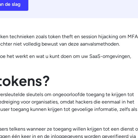
n de slag
ken technieken zoals token theft en session hijacking om MFA
 echter niet volledig bewust van deze aanvalsmethoden.
is, hoe het werkt en wat u kunt doen om uw SaaS-omgevingen,
 tokens?
 versleutelde sleutels om ongeoorloofde toegang te krijgen tot
dreiging voor organisaties, omdat hackers die eenmaal in het
user toegang kunnen krijgen tot gevoelige informatie, zelfs als
rs telkens wanneer ze toegang willen krijgen tot een dienst o
oggen één keer in en de inloggegevens worden geverifieerd via