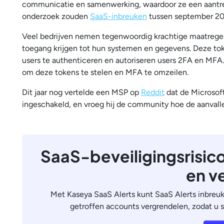
communicatie en samenwerking, waardoor ze een aantrek
onderzoek zouden
SaaS-inbreuken
tussen september 2
Veel bedrijven nemen tegenwoordig krachtige maatregel
toegang krijgen tot hun systemen en gegevens. Deze to
users te authenticeren en autoriseren users 2FA en M
om deze tokens te stelen en MFA te omzeilen.
Dit jaar nog vertelde een MSP op
Reddit
dat de Microsof
ingeschakeld, en vroeg hij de community hoe de aanvalle
SaaS-beveiligingsrisic
en v
Met Kaseya SaaS Alerts kunt SaaS Alerts inbreu
getroffen accounts vergrendelen, zodat u s