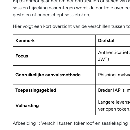
Bij tokenroof gaat het om het ontfutselen of stelen van 
session hijacking daarentegen wordt de controle over e
gestolen of onderschept sessietoken.
Hier volgt een kort overzicht van de verschillen tussen t
Kenmerk
Diefstal
Authenticatiet
Focus
JWT)
Gebruikelijke aanvalsmethode
Phishing, malw
Toepassingsgebied
Breder (API's, 
Langere levensd
Volharding
verlopen token
Afbeelding 1: Verschil tussen tokenroof en sessiekaping