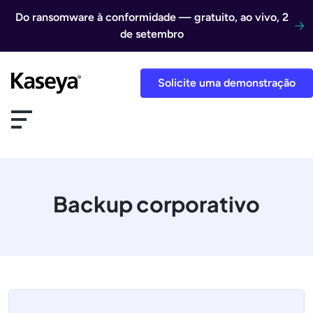
Ir direto para o conteúdo
Do ransomware à conformidade — gratuito, ao vivo, 2
de setembro
Solicite uma demonstração
Backup corporativo