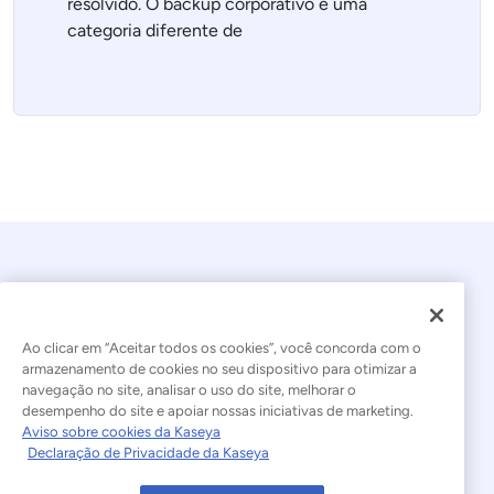
resolvido. O backup corporativo é uma
categoria diferente de
Ao clicar em “Aceitar todos os cookies”, você concorda com o
armazenamento de cookies no seu dispositivo para otimizar a
navegação no site, analisar o uso do site, melhorar o
© 2026 Kaseya. Todos os direitos reservados.
desempenho do site e apoiar nossas iniciativas de marketing.
Aviso sobre cookies da Kaseya
Português Brasileiro
Declaração de Privacidade da Kaseya
Declaração sobre a Escravidão Moderna
Legal