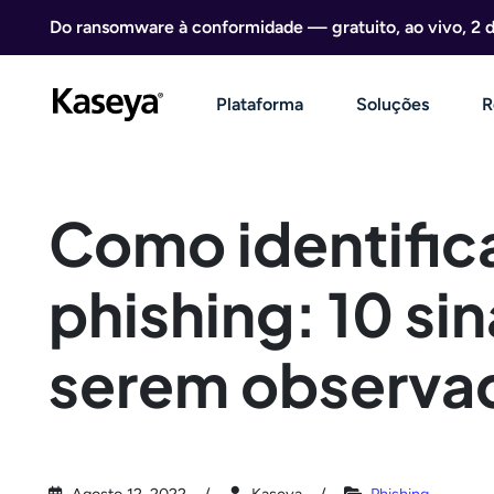
Ir direto para o conteúdo
Do ransomware à conformidade — gratuito, ao vivo, 2 
Plataforma
Soluções
R
Como identific
phishing: 10 sin
serem observa