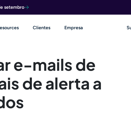
de setembro
esources
Clientes
Empresa
S
ar e-mails de
ais de alerta a
dos