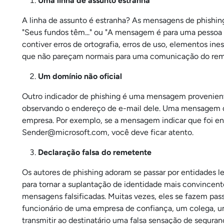
Uma linha de assunto estranha
A linha de assunto é estranha? As mensagens de phishin
"Seus fundos têm..." ou "A mensagem é para uma pessoa 
contiver erros de ortografia, erros de uso, elementos in
que não pareçam normais para uma comunicação do reme
Um domínio não oficial
Outro indicador de phishing é uma mensagem provenien
observando o endereço de e-mail dele. Uma mensagem de
empresa. Por exemplo, se a mensagem indicar que foi e
Sender@microsoft.com
, você deve ficar atento.
Declaração falsa do remetente
Os autores de phishing adoram se passar por entidades l
para tornar a suplantação de identidade mais convince
mensagens falsificadas. Muitas vezes, eles se fazem pas
funcionário de uma empresa de confiança, um colega, u
transmitir ao destinatário uma falsa sensação de segur