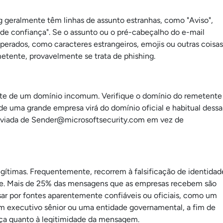
g geralmente têm linhas de assunto estranhas, como "Aviso",
de confiança". Se o assunto ou o pré-cabeçalho do e-mail
esperados, como caracteres estrangeiros, emojis ou outras coisas
tente, provavelmente se trata de phishing.
te de um domínio incomum. Verifique o domínio do remetente
 uma grande empresa virá do domínio oficial e habitual dessa
nviada de
Sender@microsoftsecurity.com
em vez de
egítimas. Frequentemente, recorrem à falsificação de identidad
nte. Mais de 25% das mensagens que as empresas recebem são
sar por fontes aparentemente confiáveis ou oficiais, como um
m executivo sênior ou uma entidade governamental, a fim de
ança quanto à legitimidade da mensagem.