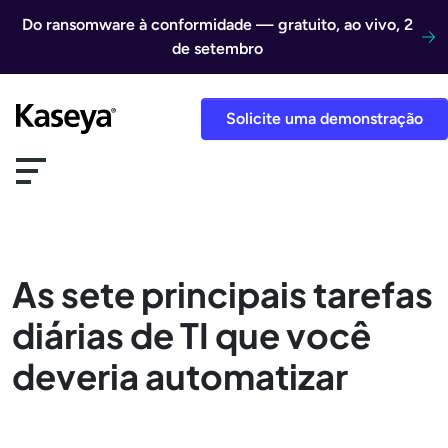
Ir direto para o conteúdo
Do ransomware à conformidade — gratuito, ao vivo, 2
de setembro
Solicite uma demonstração
As sete principais tarefas
diárias de TI que você
deveria automatizar