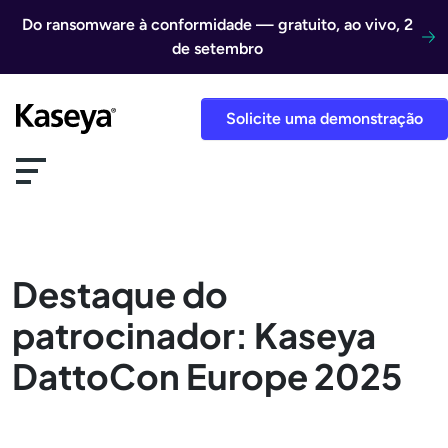
Ir direto para o conteúdo
Do ransomware à conformidade — gratuito, ao vivo, 2
de setembro
Solicite uma demonstração
Destaque do
patrocinador: Kaseya
DattoCon Europe 2025