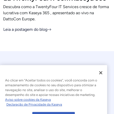
Descubra como a TwentyFour IT Services cresce de forma
lucrativa com Kaseya 365 , apresentado ao vivo na
DattoCon Europe.
Leia a postagem do blog
Ao clicar em “Aceitar todos os cookies”, você concorda com o
armazenamento de cookies no seu dispositivo para otimizar a
navegação no site, analisar o uso do site, melhorar o
© 2026 Kaseya. Todos os direitos reservados.
desempenho do site e apoiar nossas iniciativas de marketing.
Aviso sobre cookies da Kaseya
Português Brasileiro
Declaração de Privacidade da Kaseya
Declaração sobre a Escravidão Moderna
Legal