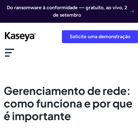
Ir direto para o conteúdo
Do ransomware à conformidade — gratuito, ao vivo, 2
de setembro
Solicite uma demonstração
Gerenciamento de rede:
como funciona e por que
é importante