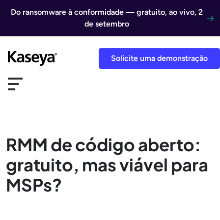
Ir direto para o conteúdo
Do ransomware à conformidade — gratuito, ao vivo, 2
de setembro
Solicite uma demonstração
RMM de código aberto:
gratuito, mas viável para
MSPs?