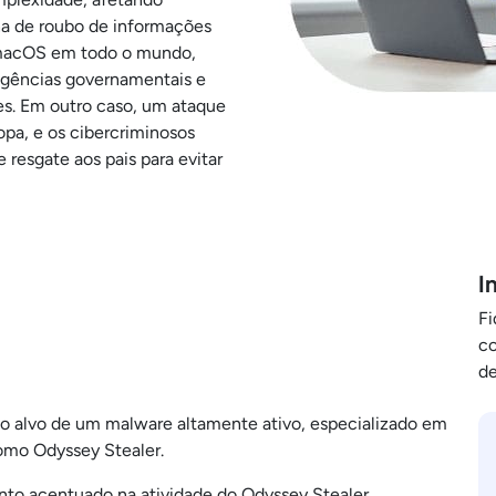
ha de roubo de informações
 macOS em todo o mundo,
gências governamentais e
ses. Em outro caso, um ataque
opa, e os cibercriminosos
 resgate aos pais para evitar
I
Fi
co
de
 alvo de um malware altamente ativo, especializado em
omo Odyssey Stealer.
to acentuado na atividade do Odyssey Stealer