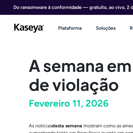
Ir direto para o conteúdo
Do ransomware à conformidade — gratuito, ao vivo, 2 
Plataforma
Soluções
R
A semana em 
de violação
Fevereiro 11, 2026
As notícias
desta semana
mostram como as ameaç
aumentando tanto em frequência quanto em com