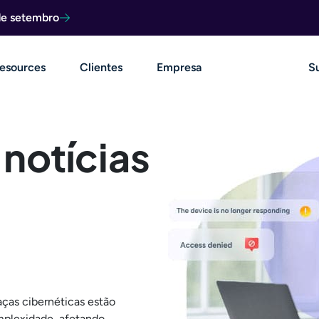
de setembro
esources
Clientes
Empresa
S
notícias
as cibernéticas estão
plexidade, afetando