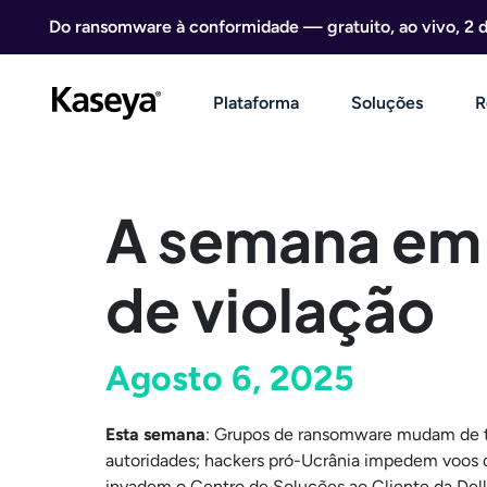
Ir direto para o conteúdo
Do ransomware à conformidade — gratuito, ao vivo, 2 
Plataforma
Soluções
R
A semana em 
de violação
Agosto 6, 2025
Esta semana
: Grupos de ransomware mudam de tá
autoridades; hackers pró-Ucrânia impedem voos d
invadem o Centro de Soluções ao Cliente da Dell