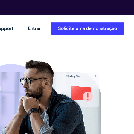
upport
Entrar
Solicite uma demonstração