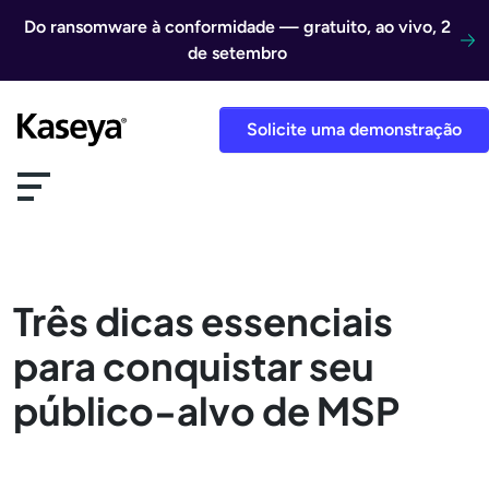
Ir direto para o conteúdo
Do ransomware à conformidade — gratuito, ao vivo, 2
de setembro
Solicite uma demonstração
Três dicas essenciais
para conquistar seu
público-alvo de MSP