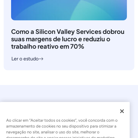
Como a Silicon Valley Services dobrou
suas margens de lucro e reduziu o
trabalho reativo em 70%
Ler o estudo
Ao clicar em “Aceitar todos os cookies”, você concorda com o
armazenamento de cookies no seu dispositivo para otimizar a
navegação no site, analisar o uso do site, melhorar o
© 2026 Kaseya. Todos os direitos reservados.
desempenho do site e apoiar nossas iniciativas de marketing.