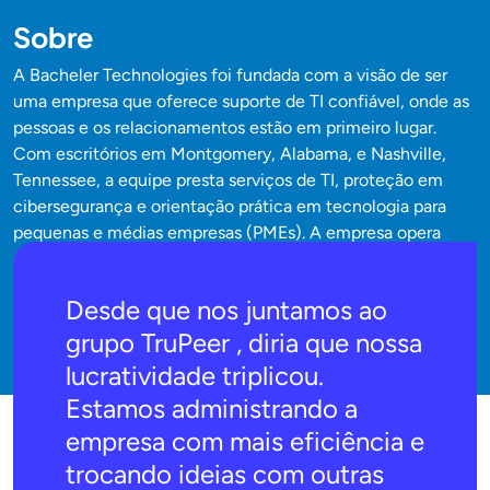
Sobre
A Bacheler Technologies foi fundada com a visão de ser
uma empresa que oferece suporte de TI confiável, onde as
pessoas e os relacionamentos estão em primeiro lugar.
Com escritórios em Montgomery, Alabama, e Nashville,
Tennessee, a equipe presta serviços de TI, proteção em
cibersegurança e orientação prática em tecnologia para
pequenas e médias empresas (PMEs). A empresa opera
com um forte compromisso com a honestidade, a
integridade e uma ética de trabalho que se reflete em cada
Desde que nos juntamos ao
interação com o cliente.
grupo TruPeer , diria que nossa
lucratividade triplicou.
Estamos administrando a
empresa com mais eficiência e
trocando ideias com outras