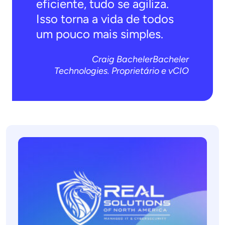
eficiente, tudo se agiliza.
Isso torna a vida de todos
um pouco mais simples.
Craig BachelerBacheler
Technologies. Proprietário e vCIO