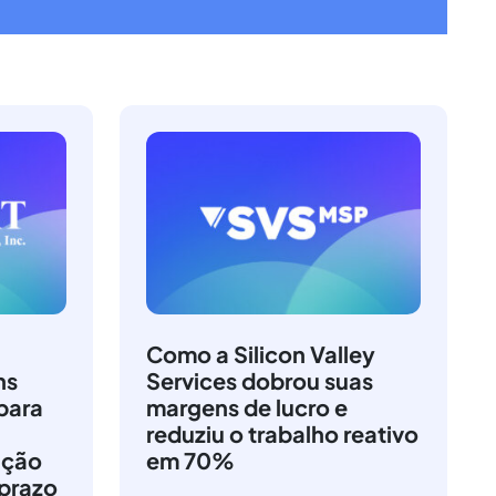
Como a Silicon Valley
ns
Services dobrou suas
para
margens de lucro e
reduziu o trabalho reativo
ação
em 70%
 prazo