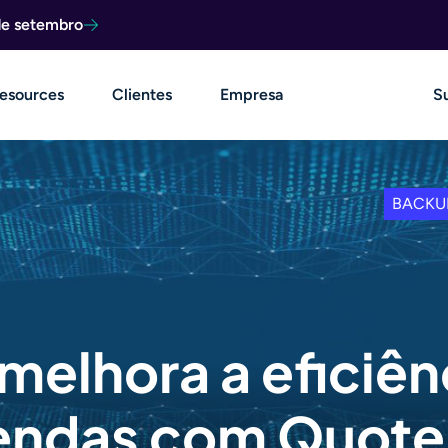
de setembro
esources
Clientes
Empresa
S
BACKU
melhora a eficiên
vendas com Quot