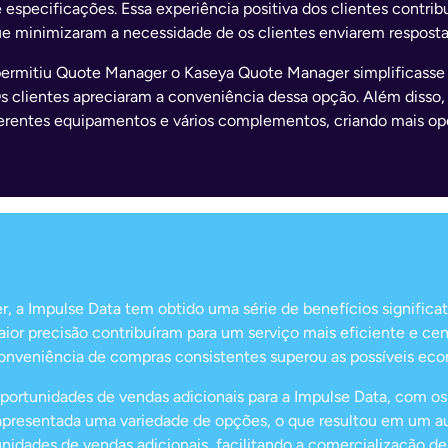
 especificações. Essa experiência positiva dos clientes contri
 que minimizaram a necessidade de os clientes enviarem resposta
ermitiu Quote Manager o Kaseya Quote Manager simplificasse 
s clientes apreciaram a conveniência dessa opção. Além disso, 
ferentes equipamentos e vários complementos, criando mais opo
a Impulse Data tem obtido uma série de benefícios significati
ior precisão contribuíram para um serviço mais eficiente e cent
onveniência de compras consistentes superou as possíveis econ
ortunidades de vendas adicionais para a Impulse Data, com o
apresentada uma variedade de opções, o que resultou em um aum
ades de vendas adicionais, facilitando a comercialização de