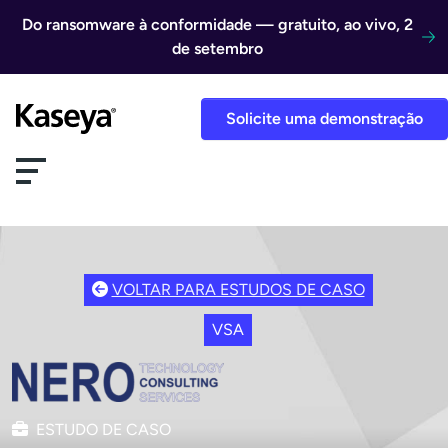
Ir direto para o conteúdo
Do ransomware à conformidade — gratuito, ao vivo, 2
de setembro
Solicite uma demonstração
VOLTAR PARA ESTUDOS DE CASO
VSA
ESTUDO DE CASO