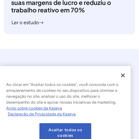
suas margens de lucro e reduziu o
trabalho reativo em 70%
Ler o estudo
Ao clicar em “Aceitar todos os cookies”, você concorda com o
armazenamento de cookies no seu dispositivo para otimizar a
navegação no site, analisar o uso do site, melhorar o
© 2026 Kaseya. Todos os direitos reservados.
desempenho do site e apoiar nossas iniciativas de marketing.
Aviso sobre cookies da Kaseya
Português Brasileiro
Declaração de Privacidade da Kaseya
Declaração sobre a Escravidão Moderna
Legal
Aceitar todos os
Termos de Uso do Site
Declaração de Privacidade
cookies