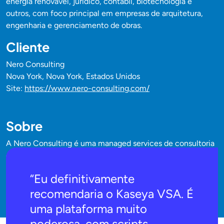
energia renovável, jurídico, contábil, biotecnologia e
outros, com foco principal em empresas de arquitetura,
engenharia e gerenciamento de obras.
Cliente
Nero Consulting
Nova York, Nova York, Estados Unidos
Site:
https://www.nero-consulting.com/
Sobre
A Nero Consulting é uma managed services de consultoria
em tecnologia e managed services que oferece estratégias
de segurança cibernética e soluções baseadas em nuvem
“Eu definitivamente
para empresas de todos os tamanhos em diversos setores.
recomendaria o Kaseya VSA. É
uma plataforma muito
poderosa, com scripts