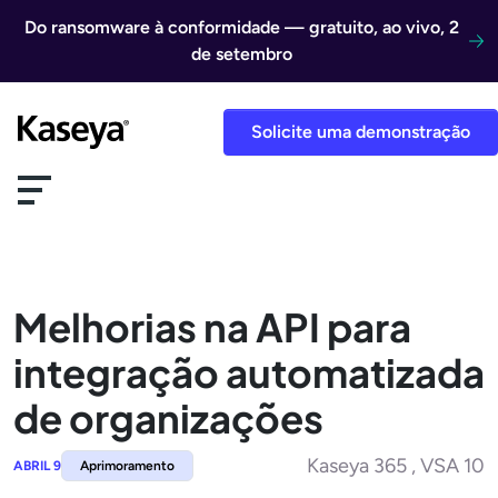
Ir direto para o conteúdo
Do ransomware à conformidade — gratuito, ao vivo, 2
de setembro
Solicite uma demonstração
Melhorias na API para
integração automatizada
de organizações
Kaseya 365 , VSA 10
ABRIL 9
Aprimoramento