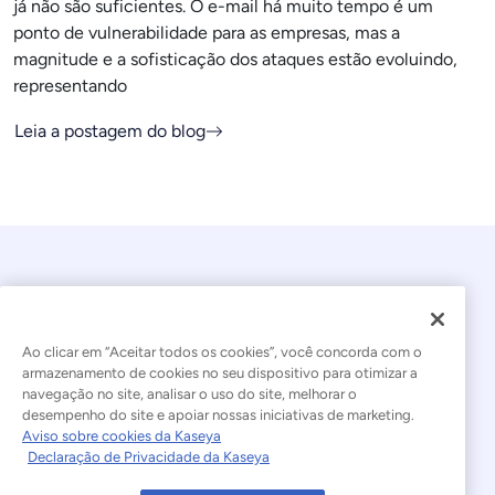
já não são suficientes. O e-mail há muito tempo é um
ponto de vulnerabilidade para as empresas, mas a
magnitude e a sofisticação dos ataques estão evoluindo,
representando
Leia a postagem do blog
Ao clicar em “Aceitar todos os cookies”, você concorda com o
armazenamento de cookies no seu dispositivo para otimizar a
navegação no site, analisar o uso do site, melhorar o
© 2026 Kaseya. Todos os direitos reservados.
desempenho do site e apoiar nossas iniciativas de marketing.
Aviso sobre cookies da Kaseya
Português Brasileiro
Declaração de Privacidade da Kaseya
Declaração sobre a Escravidão Moderna
Legal